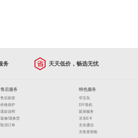
服务
天天低价，畅选无忧
售后服务
特色服务
售后政策
夺宝岛
价格保护
DIY装机
退款说明
延保服务
返修/退换货
京东E卡
取消订单
京东通信
京鱼座智能