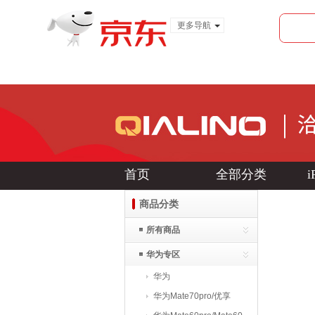
更多导航
服装城
食品
金融
首页
全部分类
i
商品分类
所有商品
华为专区
华为
Mate80/80pro/promax皮
华为Mate70pro/优享