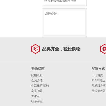
保护套超薄全包防摔真皮商务
适用华为pura70pro手机壳
洽利镜头全包适用苹果
色】
窗商务男 Mate80Pro/80通用
男女款翻盖智能外壳 【轻薄
pura70 ultra保护套真皮智能
17promax手机壳
品牌公告：
【轻薄款】曜石黑
款】黑色丨头层牛皮丨全包防
视窗P70Pro+皮套男款
iphone17promax保护套真皮
摔丨磁吸翻盖
Pura70 Pro/Pro+黑色【顶奢
翻盖防摔17e皮套air商务高级
牛皮】
男款带支架 苹果17ProMax黑
色【进口牛皮】
品类齐全，轻松购物
购物指南
配送方式
购物流程
上门自提
会员介绍
211限时达
生活旅行/团购
配送服务查
常见问题
配送费收取
大家电
联系客服