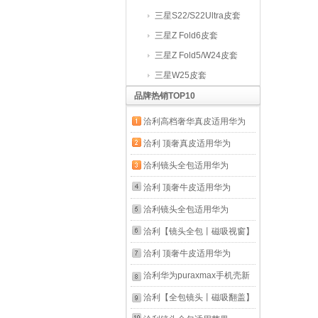
三星S22/S22Ultra皮套
三星Z Fold6皮套
三星Z Fold5/W24皮套
三星W25皮套
品牌热销TOP10
洽利高档奢华真皮适用华为
mate70pro手机壳优享版镜头
洽利 顶奢真皮适用华为
全包防摔Mate70pro+磁吸翻
Pura70pro手机壳p70ultra手
洽利镜头全包适用华为
盖智能视窗保护套男女
机保护套镜头全包防摔+智能
mate80pro手机壳
洽利 顶奢牛皮适用华为
Mate70Pro/Pro+磁吸款【全
视窗翻盖皮套高级感男士
Mate80promax新款翻盖磁吸
mate80pro手机壳
洽利镜头全包适用华为
包镜头】黑色
P70pro/pro+磁吸【全包镜头
风驰版保护套真皮防摔智能超
mate80ProMax保护套翻盖磁
mate60pro手机壳Mate60磁
洽利【镜头全包丨磁吸视窗】
丨自带镜头膜】
薄商务男 Mate80/80Pro【磁
吸镜头全包防摔新款真皮套视
吸保护套翻盖真皮超薄防摔智
适用华为matex6手机壳翻盖
洽利 顶奢牛皮适用华为
吸版】黑色
窗商务男 Mate80Pro/80通用
能视窗男款高级外壳
典藏版X6保护套防摔智能真
mate80pro手机壳
洽利华为puraxmax手机壳新
【磁吸款】镜头全包黑色
Mate60Pro/Pro+磁吸版【镜
皮超薄商务风皮套 镜头全包
mate80ProMax保护套翻盖磁
款pura x max典藏版阔折叠屏
洽利【全包镜头丨磁吸翻盖】
头全包】黑色
丨合金旋转支架【鎏金瑞红
吸镜头全包防摔新款真皮套视