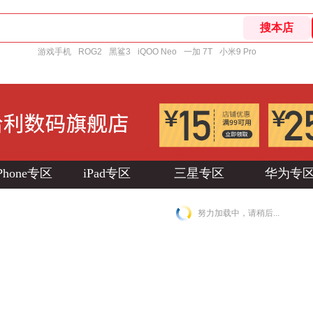
游戏手机
ROG2
黑鲨3
iQOO Neo
一加 7T
小米9 Pro
Phone专区
iPad专区
三星专区
华为专
努力加载中，请稍后...